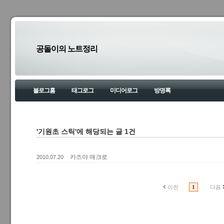
공돌이의 노트정리
블로그홈
태그로그
미디어로그
방명록
'기원초 스틱'에 해당되는 글 1건
카즈야 매크로
2010.07.20
이전
1
다음