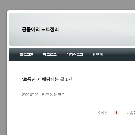
공돌이의 노트정리
블로그홈
태그로그
미디어로그
방명록
'초풍신'에 해당되는 글 1건
카즈야 매크로
2010.07.20
이전
1
다음