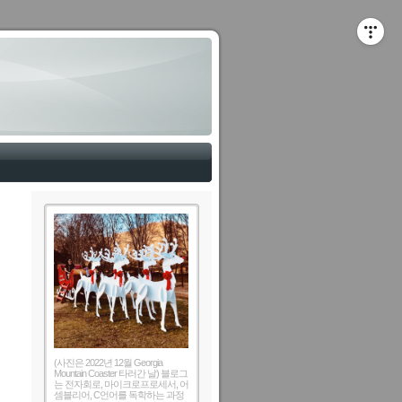
(사진은 2022년 12월 Georgia
Mountain Coaster 타러간 날) 블로그
는 전자회로, 마이크로프로세서, 어
셈블리어, C언어를 독학하는 과정