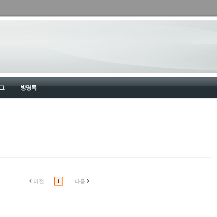
그
방명록
이전
1
다음