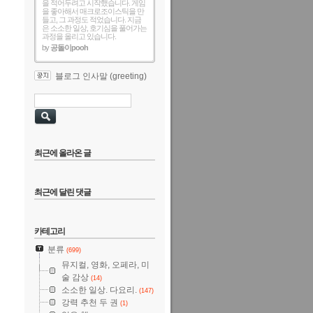
을 적어두려고 시작했습니다. 게임
을 좋아해서 매크로조이스틱을 만
들고, 그 과정도 적었습니다. 지금
은 소소한 일상, 호기심을 풀어가는
과정을 올리고 있습니다.
by
공돌이pooh
블로그 인사말 (greeting)
최근에 올라온 글
최근에 달린 댓글
카테고리
분류
(699)
뮤지컬, 영화, 오페라, 미
술 감상
(14)
소소한 일상. 다요리.
(147)
강력 추천 두 권
(1)