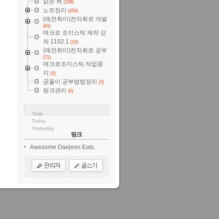
읽은 책
(109)
노트정리
(250)
(예전취미)전자회로 개발
(81)
매크로 조이스틱 제작 강
좌 1102 1
(15)
(예전취미)전자회로 공부
(71)
매크로조이스틱 작업중
지
(5)
공돌이 공부방법정리
(5)
링크관리
(0)
Total
Today
Yesterday
링크
Awesome Daejeon Eats.