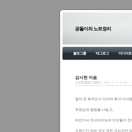
공돌이의 노트정리
블로그홈
태그로그
미디어로
감사한 마음
소소한 일상. 다요리.
2012. 5. 6. 15:02
얼마 전 퇴직인사 드리러 회사 다녀
부장님과 말씀을 나눕고,
라인가서 인사드리는데 이모들이 전부
오랜기간 정든 것도 정든 것이지만 앞으