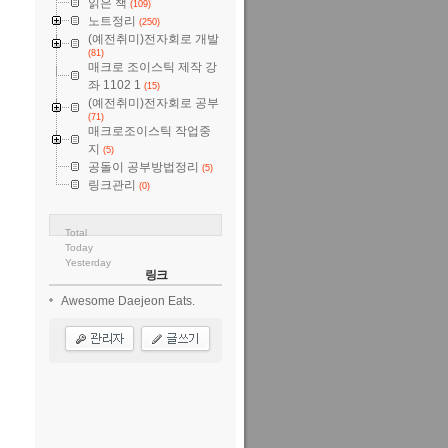
읽은 책
(109)
노트정리
(250)
(예전취미)전자회로 개발
(81)
매크로 조이스틱 제작 강
좌 1102 1
(15)
(예전취미)전자회로 공부
(71)
매크로조이스틱 작업중
지
(5)
공돌이 공부방법정리
(5)
링크관리
(0)
Total
Today
Yesterday
링크
Awesome Daejeon Eats.