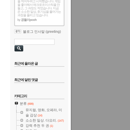
을 적어두려고 시작했습니다. 게임
을 좋아해서 매크로조이스틱을 만
들고, 그 과정도 적었습니다. 지금
은 소소한 일상, 호기심을 풀어가는
과정을 올리고 있습니다.
by
공돌이pooh
블로그 인사말 (greeting)
최근에 올라온 글
최근에 달린 댓글
카테고리
분류
(699)
뮤지컬, 영화, 오페라, 미
술 감상
(14)
소소한 일상. 다요리.
(147)
강력 추천 두 권
(1)