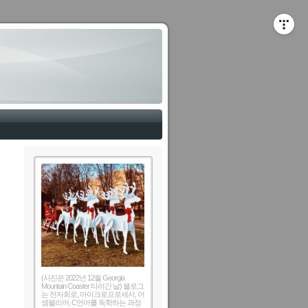
(사진은 2022년 12월 Georgia
Mountain Coaster 타러간 날) 블로그
는 전자회로, 마이크로프로세서, 어
셈블리어, C언어를 독학하는 과정