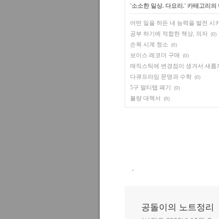
'
소소한 일상. 다요리.
' 카테고리의
어떤 일을 하든 내 능력을 발전 시키
공부 하기에 적합한 책상, 의자
(0)
손목 시계 청소
(0)
보이스 레코더 구매
(0)
매직스틱에 변경점이 생겨서 새롭
다큐프라임 문명과 수학
(0)
5구 멀티탭 폐기
(0)
불량 대책서
(0)
,
공돌이의 노트정리