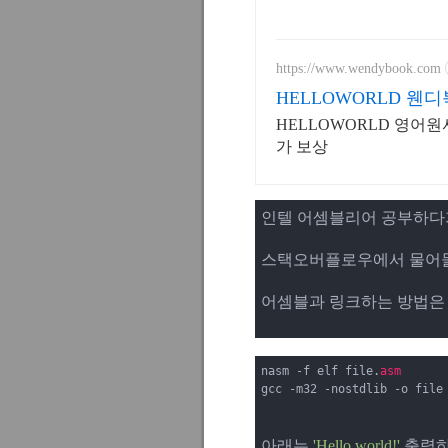
https://www.wendybook.com
HELLOWORLD 웬디
HELLOWORLD 영어원
가 보상
인텔 어셈블리어 공부하다
스택오버플로우에서 물어물
어셈블과 링크하는 방법은
nasm 
-
f elf file
.
asm
gcc 
-
m32 
-
nostdlib 
-
o file
아래는 
'Hello world!'
 출력