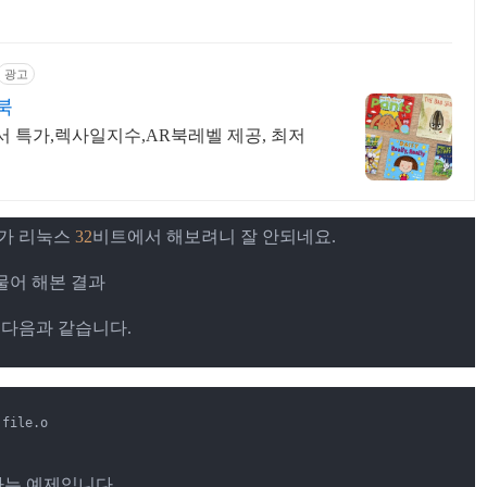
광고
북
서 특가,렉사일지수,AR북레벨 제공, 최저
가 리눅스 
32
비트에서 해보려니 잘 안되네요.
어 해본 결과
 다음과 같습니다.
 file
.
o
하는 예제입니다.