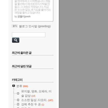
을 적어두려고 시작했습니다. 게임
을 좋아해서 매크로조이스틱을 만
들고, 그 과정도 적었습니다. 지금
은 소소한 일상, 호기심을 풀어가는
과정을 올리고 있습니다.
by
공돌이pooh
블로그 인사말 (greeting)
최근에 올라온 글
최근에 달린 댓글
카테고리
분류
(699)
뮤지컬, 영화, 오페라, 미
술 감상
(14)
소소한 일상. 다요리.
(147)
강력 추천 두 권
(1)