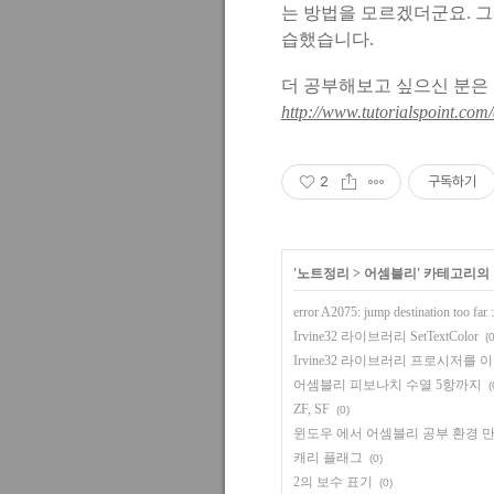
는 방법을 모르겠더군요. 그래
습했습니다.
더 공부해보고 싶으신 분은
http://www.tutorialspoint.co
2
구독하기
'
노트정리
>
어셈블리
' 카테고리의
error A2075: jump destination too far 
Irvine32 라이브러리 SetTextColor
(0
Irvine32 라이브러리 프로시저를
어셈블리 피보나치 수열 5항까지
(
ZF, SF
(0)
윈도우 에서 어셈블리 공부 환경 
캐리 플래그
(0)
2의 보수 표기
(0)