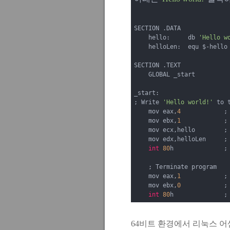
SECTION 
.
DATA

    hello
:
     db 
'Hello w
    helloLen
:
  equ $
-
hello

SECTION 
.
TEXT

    GLOBAL _start

_start
:
;
Write
'Hello world!'
 to t
    mov eax
,
4
;
    mov ebx
,
1
;
    mov ecx
,
hello        
;
    mov edx
,
helloLen     
;
int
80
h
;
;
Terminate
 program

    mov eax
,
1
;
    mov ebx
,
0
;
int
80
h
;
64비트 환경에서 리눅스 