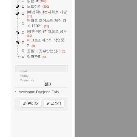
읽은 책
(109)
노트정리
(250)
(예전취미)전자회로 개발
(81)
매크로 조이스틱 제작 강
좌 1102 1
(15)
(예전취미)전자회로 공부
(71)
매크로조이스틱 작업중
지
(5)
공돌이 공부방법정리
(5)
링크관리
(0)
Total
Today
Yesterday
링크
Awesome Daejeon Eats.