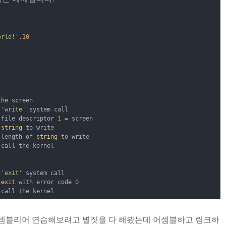
orld!'
,
10
he screen

'write'
 system call

 file descriptor 
1
=
 screen

string
 to write

 length of 
string
 to write

 call the kernel

'exit'
 system call

exit
 with error code 
0
 call the kernel
어셈블리어 연습해보려고 별짓을 다 해봤는데 어셈블하고 링크하