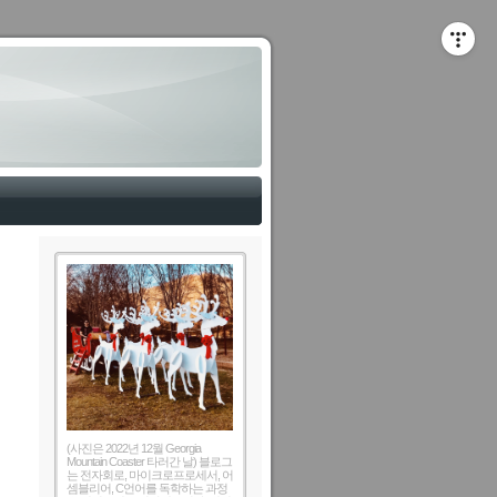
(사진은 2022년 12월 Georgia
Mountain Coaster 타러간 날) 블로그
는 전자회로, 마이크로프로세서, 어
셈블리어, C언어를 독학하는 과정