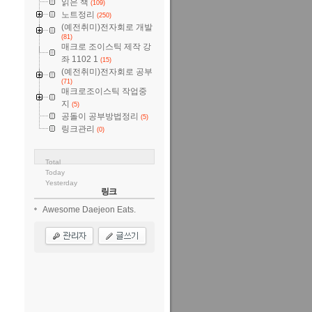
읽은 책
(109)
노트정리
(250)
(예전취미)전자회로 개발
(81)
매크로 조이스틱 제작 강
좌 1102 1
(15)
(예전취미)전자회로 공부
(71)
매크로조이스틱 작업중
지
(5)
공돌이 공부방법정리
(5)
링크관리
(0)
Total
Today
Yesterday
링크
Awesome Daejeon Eats.