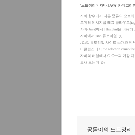
'
노트정리
>
자바 JAVA
' 카테고리
자바 함수에서 다른 종류의 오브젝
트위터 메시지를 태그 클라우드(tag clo
자바(Java)에서 HtmlUnit을 
자바에서 json 튜토리얼
(1)
JDBC 튜토리얼 사이트 소개와 예
이클립스에서 the selection cannot 
자바의 배열에서 C, C++과 가장 다
요새 보는거
(0)
,
공돌이의 노트정리