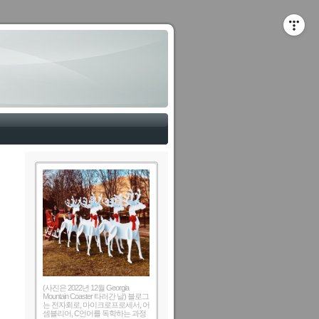
(사진은 2022년 12월 Georgia
Mountain Coaster 타러간 날) 블로그
는 전자회로, 마이크로프로세서, 어
셈블리어, C언어를 독학하는 과정