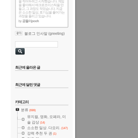
을 적어두려고 시작했습니다. 게임
을 좋아해서 매크로조이스틱을 만
들고, 그 과정도 적었습니다. 지금
은 소소한 일상, 호기심을 풀어가는
과정을 올리고 있습니다.
by
공돌이pooh
블로그 인사말 (greeting)
최근에 올라온 글
최근에 달린 댓글
카테고리
분류
(699)
뮤지컬, 영화, 오페라, 미
술 감상
(14)
소소한 일상. 다요리.
(147)
강력 추천 두 권
(1)