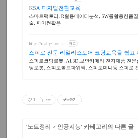
KSA 디지털전환교육
스마트팩토리, R활용데이터분석, SW를활용한품질예
술, 파이썬활용
https://reallystore.net
광고
스피로 전문 리얼리스토어 코딩교육을 쉽고
스피로코딩로봇, AI,3D,보안카메라 전자제품 전
딩로봇, 스피로볼트파워팩, 스피로미니등 스피로 
1
구독하기
'
노트정리
>
인공지능
' 카테고리의 다른 글