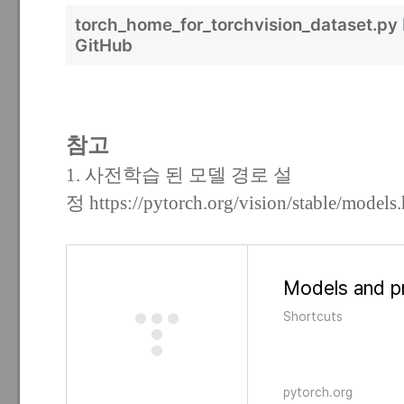
torch_home_for_torchvision_dataset.py
GitHub
참고
1. 사전학습 된 모델 경로 설
정
https://pytorch.org/vision/stable/models
Shortcuts
pytorch.org