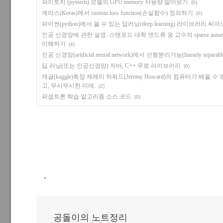
파이토치 (pytorch) 모델의 GPU memory 사용량 알아보기
(0)
케라스(Keras)에서 custom loss function(손실함수) 정의하기
(0)
파이썬(python)에서 쓸 수 있는 딥러닝(deep learning) 라이브러리 씨아
인공 신경망에 관한 설명. 스탠포드 대학 앤드류 응 교수의 sparse auto
이해하기
(4)
인공 신경망(artificial neural network)에서 선형분리가능(linearly separa
딥 러닝(또는 인공신경망) 자바, C++ 무료 라이브러리
(0)
캐글(kaggle)회장 제레미 하워드(Jeremy Howard)의 컴퓨터가 배울
고, 무시무시한 미래.
(2)
퍼셉트론 학습 알고리즘 소스 코드
(0)
,
공돌이의 노트정리