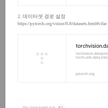
2. 데이터셋 경로 설정
https://pytorch.org/vision/0.8/datasets.html#cifar
torchvision.datasets
torch.utils.data.Dat
and __len__ methods
all be passed to a t
which can load multip
torch.m
pytorch.org
http://www.ksaedu.or.kr
광고