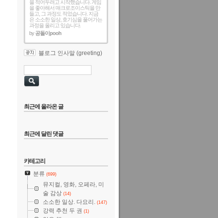
을 적어두려고 시작했습니다. 게임
을 좋아해서 매크로조이스틱을 만
들고, 그 과정도 적었습니다. 지금
은 소소한 일상, 호기심을 풀어가는
과정을 올리고 있습니다.
by
공돌이pooh
블로그 인사말 (greeting)
최근에 올라온 글
최근에 달린 댓글
카테고리
분류
(699)
뮤지컬, 영화, 오페라, 미
술 감상
(14)
소소한 일상. 다요리.
(147)
강력 추천 두 권
(1)