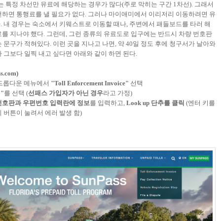
특정 차선만 유료에 해당하는 경우가 많다(주로 막히는 구간 1차선). 그래서
전하면 통행료를 낼 필요가 없다. 그러나 마이애미에서 이리저리 이동하려면 유
. 내 경우는 숙소에서 키웨스트로 이동할 때나, 주변에서 패들보드를 타러 해
로를 지나야 했다. 그런데, 그런 종류의 유료도로 입구에는 반드시 차량 번호판
te)라는 문구가 적혀있다. 이런 곳을 지나고 나면, 약 40일 정도 후에 청구서가 날아와
 그보다 일찍 내고 싶다면 아래와 같이 하면 된다.
.com)
드롭다운 메뉴에서
"Toll Enforcement Invoice"
선택
"
를 선택 (
선패스 가입자가 아닌 경우
라고 가정)
 번호판과 우편번호 입력란에 정보
를 입력하고,
Look up 단추를 클릭
(엔터 키를
 버튼이 눌려서 에러 발생 함)