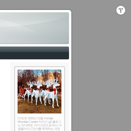
(사진은 2022년 12월 Georgia
Mountain Coaster 타러간 날) 블로그
는 전자회로, 마이크로프로세서, 어
셈블리어, C언어를 독학하는 과정