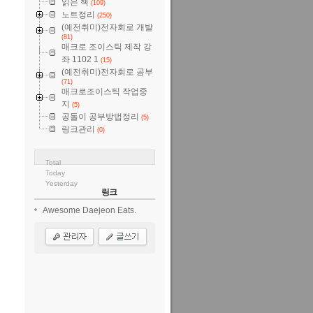
읽은 책
(109)
노트정리
(250)
(예전취미)전자회로 개발
(81)
매크로 조이스틱 제작 강
좌 1102 1
(15)
(예전취미)전자회로 공부
(71)
매크로조이스틱 작업중
지
(5)
공돌이 공부방법정리
(5)
링크관리
(0)
Total
Today
Yesterday
링크
Awesome Daejeon Eats.