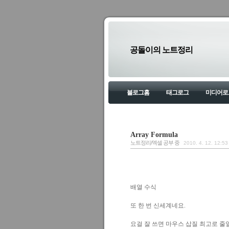
공돌이의 노트정리
블로그홈
태그로그
미디어로
Array Formula
노트정리/엑셀 공부 중
2010. 4. 12. 12:53
배열 수식
또 한 번 신세계네요.
요걸 잘 쓰면 마우스 삽질 최고로 줄일