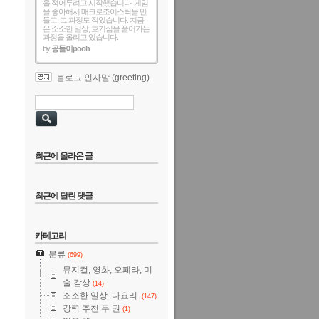
을 적어두려고 시작했습니다. 게임
을 좋아해서 매크로조이스틱을 만
들고, 그 과정도 적었습니다. 지금
은 소소한 일상, 호기심을 풀어가는
과정을 올리고 있습니다.
by
공돌이pooh
블로그 인사말 (greeting)
최근에 올라온 글
최근에 달린 댓글
카테고리
분류
(699)
뮤지컬, 영화, 오페라, 미
술 감상
(14)
소소한 일상. 다요리.
(147)
강력 추천 두 권
(1)