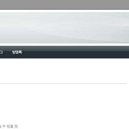
그
방명록
 수 있을 듯.