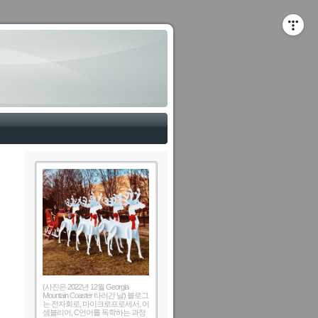
(사진은 2022년 12월 Georgia
Mountain Coaster 타러간 날) 블로그
는 전자회로, 마이크로프로세서, 어
셈블리어, C언어를 독학하는 과정