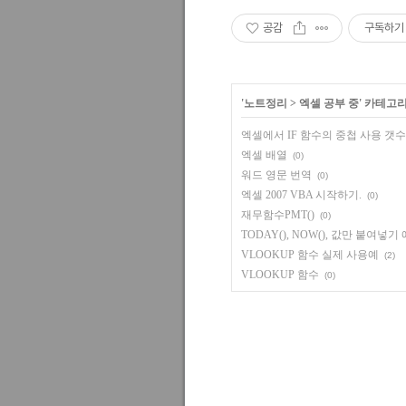
공감
구독하기
'
노트정리
>
엑셀 공부 중
' 카테고
엑셀에서 IF 함수의 중첩 사용 갯수
엑셀 배열
(0)
워드 영문 번역
(0)
엑셀 2007 VBA 시작하기.
(0)
재무함수PMT()
(0)
TODAY(), NOW(), 값만 붙여넣기
VLOOKUP 함수 실제 사용예
(2)
VLOOKUP 함수
(0)
,