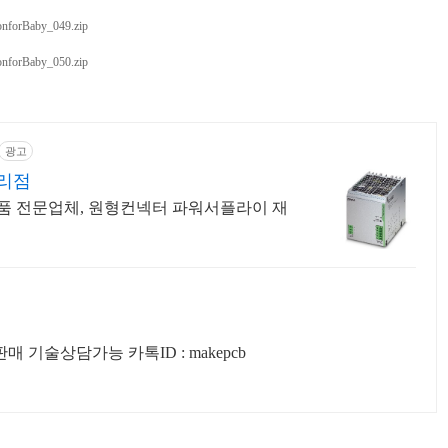
sonforBaby_049.zip
sonforBaby_050.zip
광고
리점
품 전문업체, 원형컨넥터 파워서플라이 재
제품 개발 및 부품,모듈 판매 기술상담가능 카톡ID : makepcb