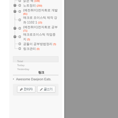
읽은 책
(109)
노트정리
(250)
(예전취미)전자회로 개발
(81)
매크로 조이스틱 제작 강
좌 1102 1
(15)
(예전취미)전자회로 공부
(71)
매크로조이스틱 작업중
지
(5)
공돌이 공부방법정리
(5)
링크관리
(0)
Total
Today
Yesterday
링크
Awesome Daejeon Eats.