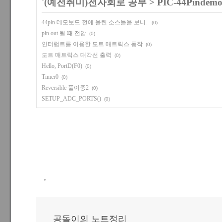
'
(예전취미)전자회로 공부
>
PIC-44Pindem
44pin 데모보드 전에 올린 소스들을 보니..
(0)
pin out 될 때 전압
(0)
인터럽트를 이용한 도트 매트릭스 동작
(0)
도트 매트릭스 대각선 출력
(0)
Hello, PortD(F0)
(0)
Timer0
(0)
Reversible 풀이중2
(0)
SETUP_ADC_PORTS()
(0)
,
공돌이의 노트정리