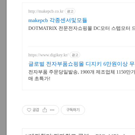
http://makepcb.co.kr
광고
makepcb 각종센서및모듈
DOTMATRIX 전문전자쇼핑몰 DC모터 스텝모터 드
https://www.digikey.kr/
광고
글로벌 전자부품쇼핑몰 디지키 6만원이상 
송
전자부품 주문당일발송, 1900개 제조업체 1150만
매 초특가!
공감
구독하기