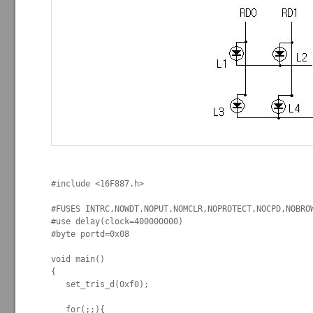
#include <16F887.h>            

#FUSES INTRC,NOWDT,NOPUT,NOMCLR,NOPROTECT,NOCPD,NOBROW
#use delay(clock=400000000)

#byte portd=0x08

void main()

{

   set_tris_d(0xf0);

   for(;;){
