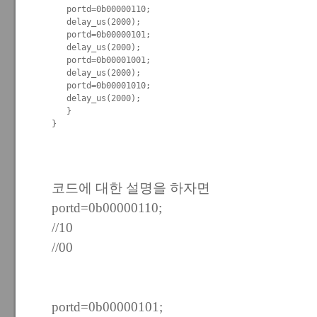
   portd=0b00000110;

   delay_us(2000);

   portd=0b00000101;

   delay_us(2000);

   portd=0b00001001;

   delay_us(2000);

   portd=0b00001010;

   delay_us(2000);

   }

}
코드에 대한 설명을 하자면
portd=0b00000110;
//10
//00
portd=0b00000101;