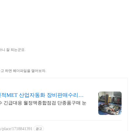
하니 잘 되는군요.
다고 하면 헤더파일을 열어보자.
견적MET 산업자동화 장비판매수리보
 긴급대응 월정액종합점검 단종품구매 눈
ry/place/1718841391
광고