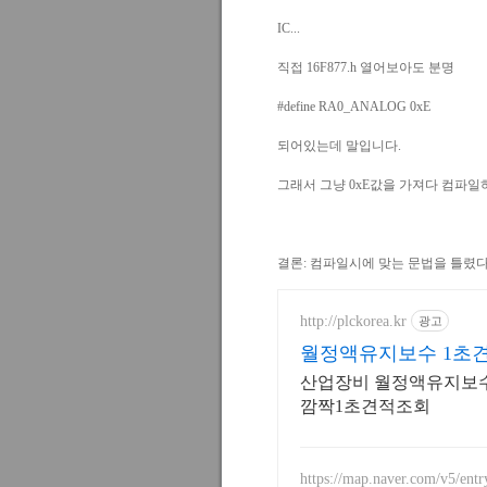
IC...
직접 16F877.h 열어보아도 분명
#define RA0_ANALOG 0xE
되어있는데 말입니다.
그래서 그냥 0xE값을 가져다 컴파일
결론: 컴파일시에 맞는 문법을 틀렸
http://plckorea.kr
광고
월정액유지보수 1초
수
산업장비 월정액유지보수
깜짝1초견적조회
https://map.naver.com/v5/ent