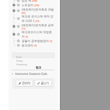
읽은 책
(109)
노트정리
(250)
(예전취미)전자회로 개발
(81)
매크로 조이스틱 제작 강
좌 1102 1
(15)
(예전취미)전자회로 공부
(71)
매크로조이스틱 작업중
지
(5)
공돌이 공부방법정리
(5)
링크관리
(0)
Total
Today
Yesterday
링크
Awesome Daejeon Eats.