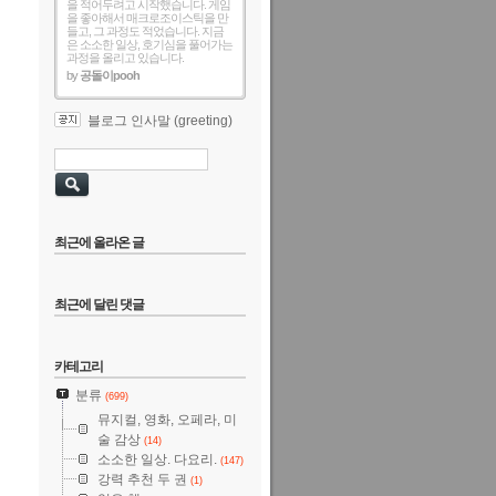
을 적어두려고 시작했습니다. 게임
을 좋아해서 매크로조이스틱을 만
들고, 그 과정도 적었습니다. 지금
은 소소한 일상, 호기심을 풀어가는
과정을 올리고 있습니다.
by
공돌이pooh
블로그 인사말 (greeting)
최근에 올라온 글
최근에 달린 댓글
카테고리
분류
(699)
뮤지컬, 영화, 오페라, 미
술 감상
(14)
소소한 일상. 다요리.
(147)
강력 추천 두 권
(1)