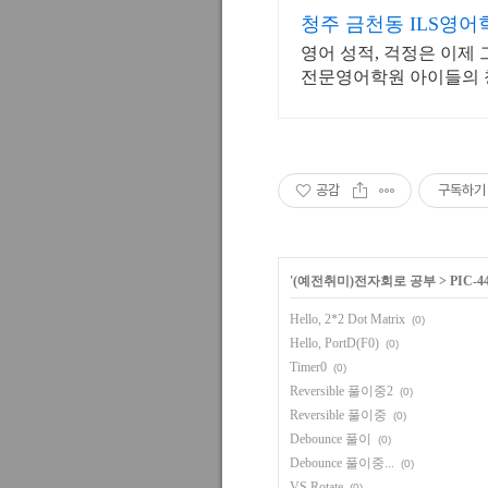
청주 금천동 ILS영
영어 성적, 걱정은 이제 
전문영어학원 아이들의 
할 수 있는 기회를 제공
공감
구독하기
'
(예전취미)전자회로 공부
>
PIC-4
Hello, 2*2 Dot Matrix
(0)
Hello, PortD(F0)
(0)
Timer0
(0)
Reversible 풀이중2
(0)
Reversible 풀이중
(0)
Debounce 풀이
(0)
Debounce 풀이중...
(0)
VS Rotate
(0)