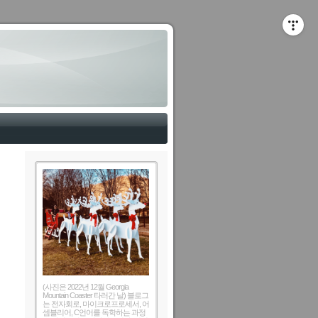
(사진은 2022년 12월 Georgia
Mountain Coaster 타러간 날) 블로그
는 전자회로, 마이크로프로세서, 어
셈블리어, C언어를 독학하는 과정