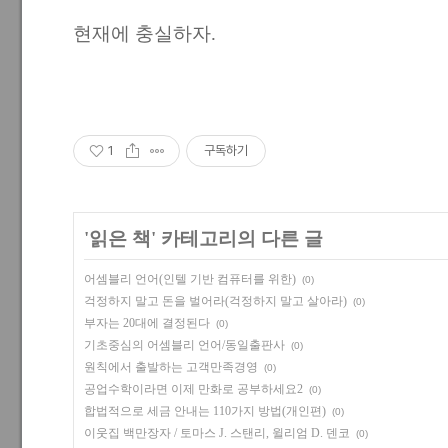
현재에 충실하자.
1
구독하기
'
읽은 책
' 카테고리의 다른 글
어셈블리 언어(인텔 기반 컴퓨터를 위한)
(0)
걱정하지 말고 돈을 벌어라(걱정하지 말고 살아라)
(0)
부자는 20대에 결정된다
(0)
기초중심의 어셈블리 언어/동일출판사
(0)
원칙에서 출발하는 고객만족경영
(0)
공업수학이라면 이제 만화로 공부하세요2
(0)
합법적으로 세금 안내는 110가지 방법(개인편)
(0)
이웃집 백만장자 / 토마스 J. 스탠리, 윌리엄 D. 덴코
(0)