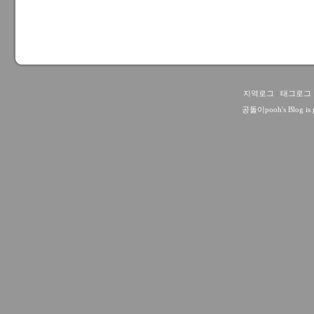
지역로그
:
태그로그
공돌이pooh
's Blog i