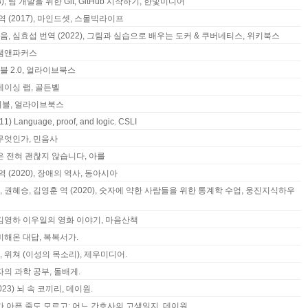
), 팀 개발을 위한 Git, GitHub 시작하기, 한빛미디어
역 (2017), 마인드셋, 스몰빅라이프
, 심효섭 번역 (2022), 그림과 실습으로 배우는 도커 & 쿠버네티스, 위키북스
, 쌤앤파커스
이블 2.0, 얼라이브북스
 레이싱 랩, 골든벨
바이블, 얼라이브북스
1) Language, proof, and logic. CSLI
 무엇인가, 민음사
 말은 전혀 괜찮지 않습니다, 아를
 (2020), 장애의 역사, 동아시아
권혜승, 김영훈 역 (2020), 숫자에 약한 사람들을 위한 통계학 수업, 웅진지식하우
) 김영하 이우일의 영화 이야기, 마음산책
준비해온 대답, 복복서가.
), 위쳐 (이성의 목소리), 제우미디어.
남자의 과학 공부, 돌배게.
023) 뇌 속 코끼리, 데이원.
 내가 아픈 줄도 모르고: 어느 간호사의 고생일지, 데이원