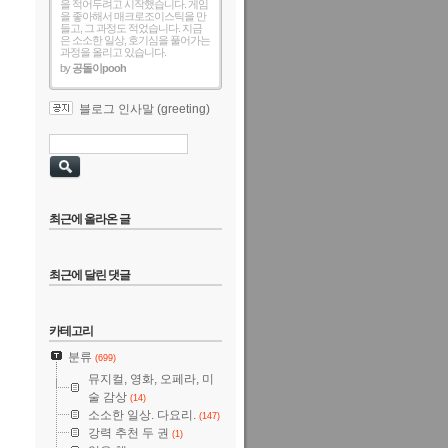
을 적어두려고 시작했습니다. 게임
을 좋아해서 매크로조이스틱을 만
들고, 그 과정도 적었습니다. 지금
은 소소한 일상, 호기심을 풀어가는
과정을 올리고 있습니다.
by
공돌이pooh
블로그 인사말 (greeting)
최근에 올라온 글
최근에 달린 댓글
카테고리
분류
(699)
뮤지컬, 영화, 오페라, 미
술 감상
(14)
소소한 일상. 다요리.
(147)
강력 추천 두 권
(1)