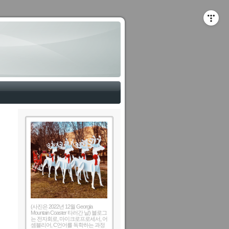
(사진은 2022년 12월 Georgia
Mountain Coaster 타러간 날) 블로그
는 전자회로, 마이크로프로세서, 어
셈블리어, C언어를 독학하는 과정