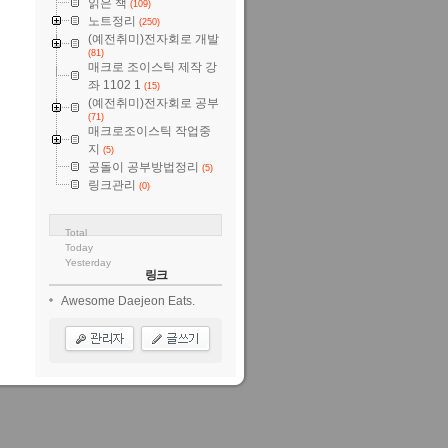
읽은 책
(109)
노트정리
(250)
(예전취미)전자회로 개발
(81)
매크로 조이스틱 제작 강
좌 1102 1
(15)
(예전취미)전자회로 공부
(71)
매크로조이스틱 작업중
지
(5)
공돌이 공부방법정리
(5)
링크관리
(0)
Total
Today
Yesterday
링크
Awesome Daejeon Eats.