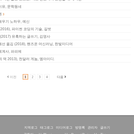
 이유, 문학동네
권
3
 배우기 노하우, 예신
2016), 파이썬 코딩의 기술, 길벗
(2017) 유혹하는 글쓰기, 김영사
선 옮김 (2018), 핸즈온 머신러닝, 한빛미디어
 세계사, 파피에
역 2013), 천달러 게놈, 엠아이디.
이전
1
2
3
4
다음
지역로그
:
태그로그
:
미디어로그
:
방명록
:
관리자
:
글쓰기