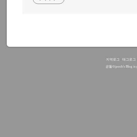
지역로그
:
태그로그
공돌이pooh
's Blog i