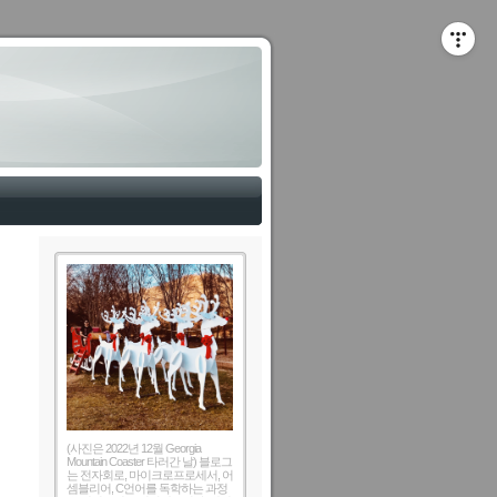
(사진은 2022년 12월 Georgia
Mountain Coaster 타러간 날) 블로그
는 전자회로, 마이크로프로세서, 어
셈블리어, C언어를 독학하는 과정