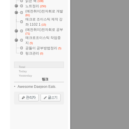
읽은 책
(109)
노트정리
(250)
(예전취미)전자회로 개발
(81)
매크로 조이스틱 제작 강
좌 1102 1
(15)
(예전취미)전자회로 공부
(71)
매크로조이스틱 작업중
지
(5)
공돌이 공부방법정리
(5)
링크관리
(0)
Total
Today
Yesterday
링크
Awesome Daejeon Eats.