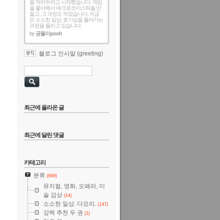
을 적어두려고 시작했습니다. 게임
을 좋아해서 매크로조이스틱을 만
들고, 그 과정도 적었습니다. 지금
은 소소한 일상, 호기심을 풀어가는
과정을 올리고 있습니다.
by
공돌이pooh
블로그 인사말 (greeting)
최근에 올라온 글
최근에 달린 댓글
카테고리
분류
(699)
뮤지컬, 영화, 오페라, 미
술 감상
(14)
소소한 일상. 다요리.
(147)
강력 추천 두 권
(1)