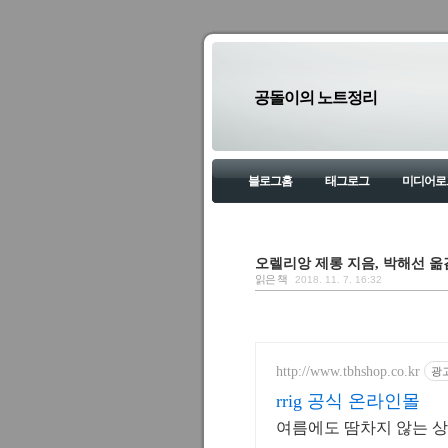
공돌이의 노트정리
블로그홈
태그로그
미디어로
오렐리앙 제롱 지음, 박해선 옮김
읽은 책
2018. 11. 7. 16:32
http://www.tbhshop.co.kr
광
rrig 공식 온라인몰
여름에도 땀차지 않는 상쾌함