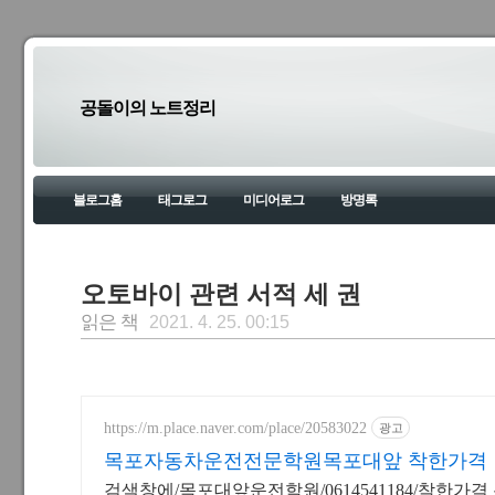
공돌이의 노트정리
블로그홈
태그로그
미디어로그
방명록
오토바이 관련 서적 세 권
읽은 책
2021. 4. 25. 00:15
https://m.place.naver.com/place/20583022
광고
목포자동차운전전문학원목포대앞 착한가격
검색창에/목포대앞운전학원/0614541184/착한가격