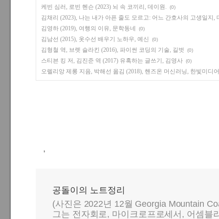
케빈 심러, 로빈 헨슨 (2023) 뇌 속 코끼리, 데이원.
(0)
김채리 (2023), 나는 내가 아픈 줄도 모르고: 어느 간호사의 고생일지,
김영하 (2019), 여행의 이유, 문학동네
(0)
김남선 (2015), 옷수선 배우기 노하우, 예신
(0)
김형철 역, 브렛 슬라킨 (2016), 파이썬 코딩의 기술, 길벗
(0)
스티븐 킹 저, 김진준 역 (2017) 유혹하는 글쓰기, 김영사
(0)
오렐리앙 제롱 지음, 박해선 옮김 (2018), 핸즈온 머신러닝, 한빛미디
,
공돌이의 노트정리
(사진은 2022년 12월 Georgia Mountain C
그는 전자회로, 마이크로프로세서, 어셈블리