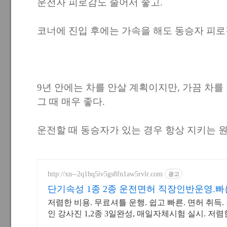
운전자 피로감도 줄어서 좋고.
코너에 진입 후에는 가속을 해도 동승자 피로
9년 안에는 차를 안살 계획이지만, 가끔 차
그 때 매우 좋다.
운전할 때 동승자가 있는 경우 항상 지키는 원
http://xn--2q1bq5iv5gs8fn1aw5rvlr.com
광고
단기속성 1종 2종 운전면허 직장인반운영.
저렴한 비용. 무료셔틀 운행. 쉽고 빠른. 면허 취득
인 강사진 1,2종 3일완성, 매일자체시험 실시. 저
기! 면허 취득 가능!