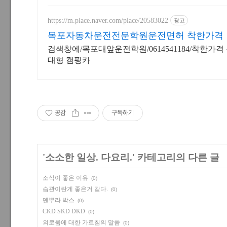
https://m.place.naver.com/place/20583022
광고
목포자동차운전전문학원운전면허 착한가격
검색창에/목포대앞운전학원/0614541184/착한가격
대형 캠핑카
공감
구독하기
'
소소한 일상. 다요리.
' 카테고리의 다른 글
소식이 좋은 이유
(0)
습관이란게 좋은거 같다.
(0)
덴뿌라 박스
(0)
CKD SKD DKD
(0)
외로움에 대한 가르침의 말씀
(0)