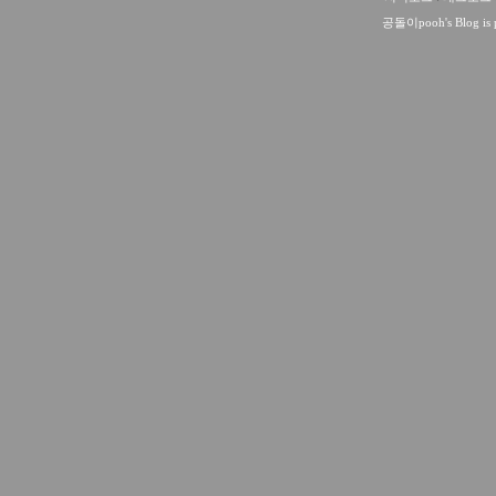
공돌이pooh
's Blog i