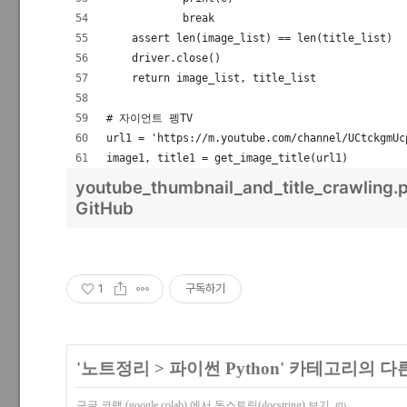
            break
    assert len(image_list) == len(title_list)
    driver.close()
    return image_list, title_list
# 자이언트 펭TV
url1 = 'https://m.youtube.com/channel/UCtckgmUc
image1, title1 = get_image_title(url1)
youtube_thumbnail_and_title_crawling.
GitHub
1
구독하기
'
노트정리
>
파이썬 Python
' 카테고리의 다
구글 코랩 (google colab) 에서 독스트링(docstring) 보기
(0)