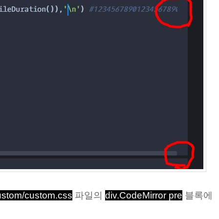
custom/custom.css
파일의
div.CodeMirror pre
블록에