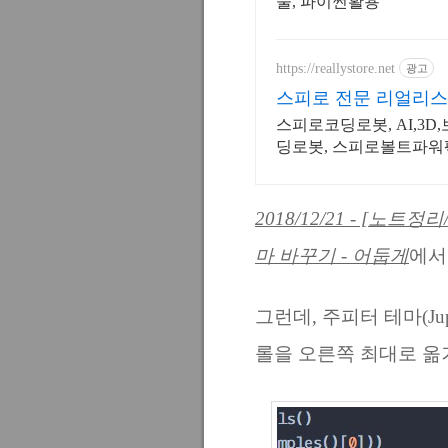
술, 파이썬활용
https://reallystore.net
광고
스피로 전문 리얼리스
스피로코딩로봇, AI,3
딩로봇, 스피로볼트파워
2018/12/21 - [노트정리
마 바꾸기 - 어둡게
에서
그런데, 주피터 테마(Jup
롤을 오른쪽 최대로 옮겨