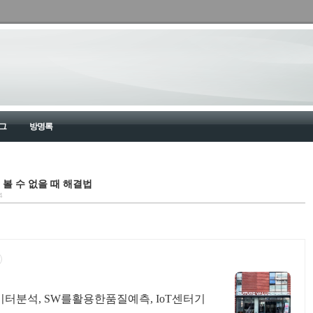
그
방명록
끝을 볼 수 없을 때 해결법
4
터분석, SW를활용한품질예측, IoT센터기