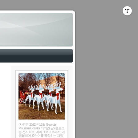
(사진은 2022년 12월 Georgia
Mountain Coaster 타러간 날) 블로그
는 전자회로, 마이크로프로세서, 어
셈블리어, C언어를 독학하는 과정