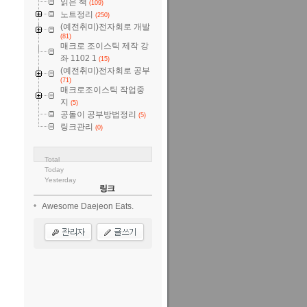
읽은 책
(109)
노트정리
(250)
(예전취미)전자회로 개발
(81)
매크로 조이스틱 제작 강
좌 1102 1
(15)
(예전취미)전자회로 공부
(71)
매크로조이스틱 작업중
지
(5)
공돌이 공부방법정리
(5)
링크관리
(0)
Total
Today
Yesterday
링크
Awesome Daejeon Eats.