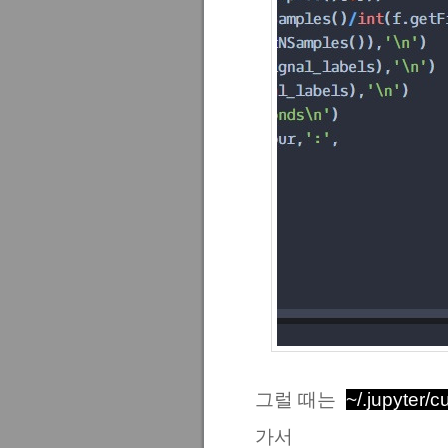
그럴 때는
~/.jupyter/
가서