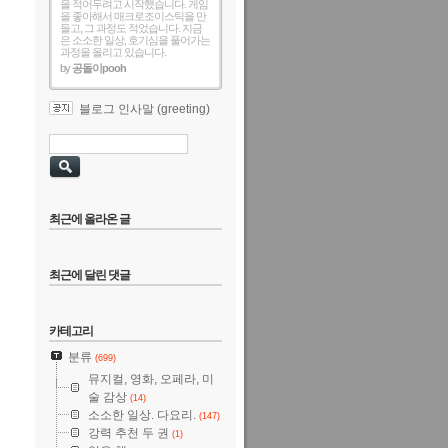
을 적어두려고 시작했습니다. 게임
을 좋아해서 매크로조이스틱을 만
들고, 그 과정도 적었습니다. 지금
은 소소한 일상, 호기심을 풀어가는
과정을 올리고 있습니다.
by
공돌이pooh
블로그 인사말 (greeting)
최근에 올라온 글
최근에 달린 댓글
카테고리
분류
(699)
뮤지컬, 영화, 오페라, 미
술 감상
(14)
소소한 일상. 다요리.
(147)
강력 추천 두 권
(1)