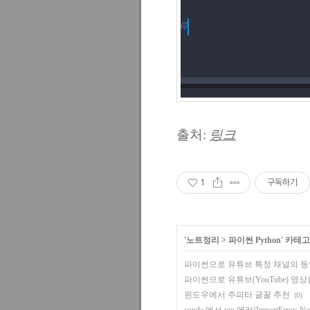
출처:
링크
1
구독하기
'
노트정리
>
파이썬 Python
' 카테
파이썬으로 유튜브 특정 채널의 
파이썬으로 유튜브(YouTube) 영상
윈도우에서 주피터 글꼴 추천
(0)