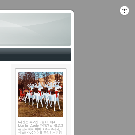
(사진은 2022년 12월 Georgia
Mountain Coaster 타러간 날) 블로그
는 전자회로, 마이크로프로세서, 어
셈블리어, C언어를 독학하는 과정