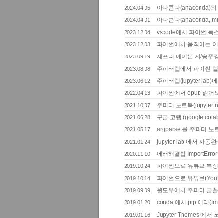
아나콘다(anaconda)
2024.04.05
아나콘다(anaconda, 
2024.04.01
vscode에서 파이썬 독스
2023.12.04
파이썬에서 움직이는 이미
2023.12.03
제프리 에이븐 저/송주경 
2023.09.19
주피터랩에서 파이썬 텔레그
2023.08.08
주피터랩(jupyter l
2023.06.12
파이썬에서 epub 읽어
2022.04.13
주피터 노트북(jupyter
2021.10.07
구글 코랩 (google col
2021.06.28
argparse 를 주피터 노트
2021.05.17
jupyter lab 에서 자동
2021.01.24
에러해결법 ImportError: I
2020.11.10
파이썬으로 유튜브 특정
2019.10.24
파이썬으로 유튜브(YouT
2019.10.14
윈도우에서 주피터 글꼴
2019.09.09
conda 에서 pip 에러(Imp
2019.01.20
Jupyter Themes 에
2019.01.16