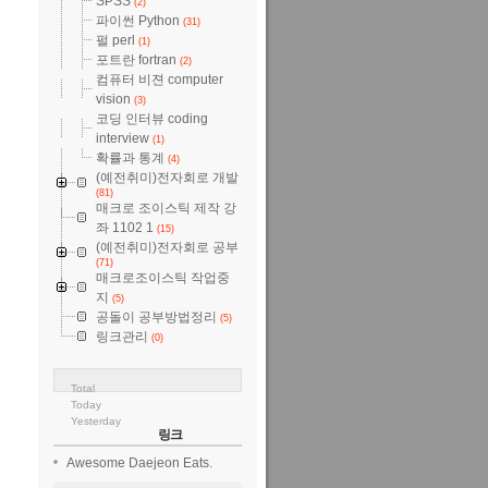
SPSS
(2)
파이썬 Python
(31)
펄 perl
(1)
포트란 fortran
(2)
컴퓨터 비젼 computer
vision
(3)
코딩 인터뷰 coding
interview
(1)
확률과 통계
(4)
(예전취미)전자회로 개발
(81)
매크로 조이스틱 제작 강
좌 1102 1
(15)
(예전취미)전자회로 공부
(71)
매크로조이스틱 작업중
지
(5)
공돌이 공부방법정리
(5)
링크관리
(0)
Total
Today
Yesterday
링크
Awesome Daejeon Eats.