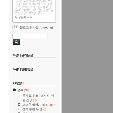
을 적어두려고 시작했습니다. 게임
을 좋아해서 매크로조이스틱을 만
들고, 그 과정도 적었습니다. 지금
은 소소한 일상, 호기심을 풀어가는
과정을 올리고 있습니다.
by
공돌이pooh
블로그 인사말 (greeting)
최근에 올라온 글
최근에 달린 댓글
카테고리
분류
(699)
뮤지컬, 영화, 오페라, 미
술 감상
(14)
소소한 일상. 다요리.
(147)
강력 추천 두 권
(1)