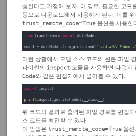
성한다고 가정해 보자. 이 경우, 필요한 코드
동으로 다운로드해서 사용하게 된다. 이를 
trust_remote_code=True
옵션을 사용한다
from
 transformers 
import
 AutoModel

model = AutoModel.from_pretrained(
'nvidia/NV-Embed-v
이런 상황에서 모델 소스 코드의 원본 파일 경
파이썬의
inspect
모듈을 사용하면 다음과 
Code
와 같은 편집기에서 열어볼 수 있다.
import
 inspect 

print
(inspect.getfile(model.__class__))
위 코드의 결과로 출력된 파일 경로를 편집기
스 코드를 확인할 수 있다.
이 방법은
trust_remote_code=True
옵션