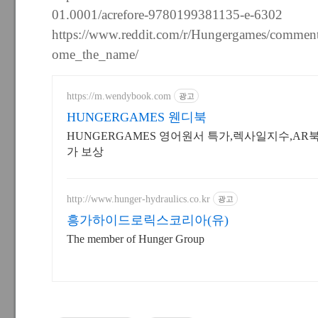
01.0001/acrefore-9780199381135-e-6302
https://www.reddit.com/r/Hungergames/commen
ome_the_name/
https://m.wendybook.com
광고
HUNGERGAMES 웬디북
HUNGERGAMES 영어원서 특가,렉사일지수,AR
가 보상
http://www.hunger-hydraulics.co.kr
광고
흥가하이드로릭스코리아(유)
The member of Hunger Group