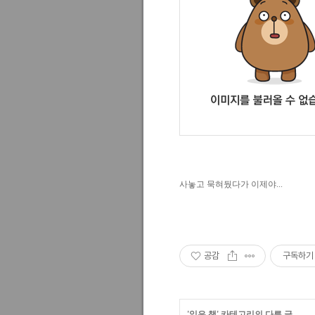
사놓고 묵혀뒀다가 이제야...
공감
구독하기
'
읽은 책
' 카테고리의 다른 글