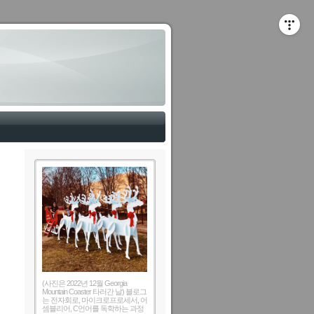
(사진은 2022년 12월 Georgia
Mountain Coaster 타러간 날) 블로그
는 전자회로, 마이크로프로세서, 어
셈블리어, C언어를 독학하는 과정