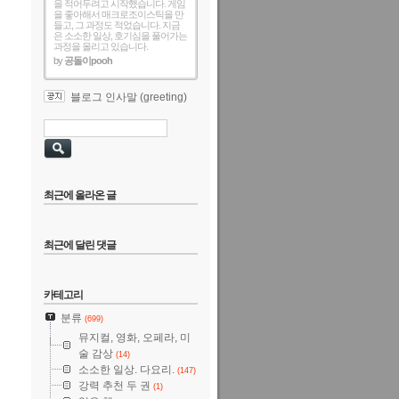
을 적어두려고 시작했습니다. 게임
을 좋아해서 매크로조이스틱을 만
들고, 그 과정도 적었습니다. 지금
은 소소한 일상, 호기심을 풀어가는
과정을 올리고 있습니다.
by
공돌이pooh
블로그 인사말 (greeting)
최근에 올라온 글
최근에 달린 댓글
카테고리
분류
(699)
뮤지컬, 영화, 오페라, 미
술 감상
(14)
소소한 일상. 다요리.
(147)
강력 추천 두 권
(1)