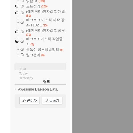
읽은 책
(109)
노트정리
(250)
(예전취미)전자회로 개발
(81)
매크로 조이스틱 제작 강
좌 1102 1
(15)
(예전취미)전자회로 공부
(71)
매크로조이스틱 작업중
지
(5)
공돌이 공부방법정리
(5)
링크관리
(0)
Total
Today
Yesterday
링크
Awesome Daejeon Eats.