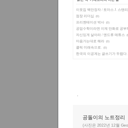
이웃집 백만장자 / 토마스 J. 스탠리
점장 리더십
(0)
프리젠테이션 박사
(0)
공업수학이라면 이제 만화로 공부
자신있게 살아라 / 앤드류 매튜스
(
마음가는대로 해라
(0)
클릭 미래속으로.
(0)
한국의 이공계는 글쓰기가 두렵다.
,
공돌이의 노트정리
(사진은 2022년 12월 Geo