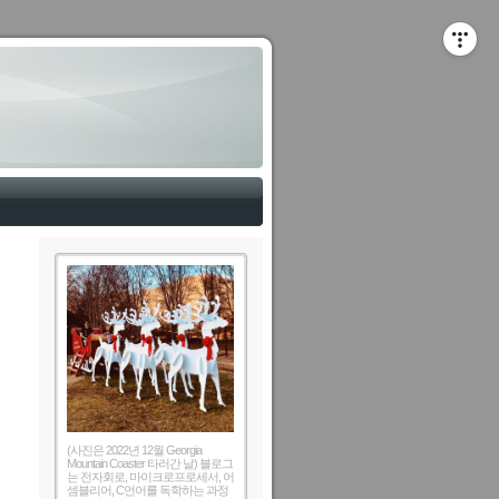
(사진은 2022년 12월 Georgia
Mountain Coaster 타러간 날) 블로그
는 전자회로, 마이크로프로세서, 어
셈블리어, C언어를 독학하는 과정