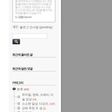
을 적어두려고 시작했습니다. 게임
을 좋아해서 매크로조이스틱을 만
들고, 그 과정도 적었습니다. 지금
은 소소한 일상, 호기심을 풀어가는
과정을 올리고 있습니다.
by
공돌이pooh
블로그 인사말 (greeting)
최근에 올라온 글
최근에 달린 댓글
카테고리
분류
(699)
뮤지컬, 영화, 오페라, 미
술 감상
(14)
소소한 일상. 다요리.
(147)
강력 추천 두 권
(1)