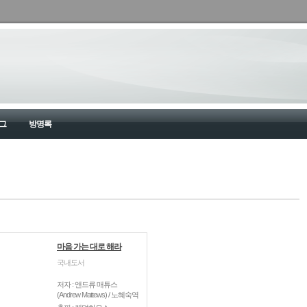
그
방명록
마음 가는 대로 해라
국내도서
저자 : 앤드류 매튜스
(Andrew Mattews) / 노혜숙역