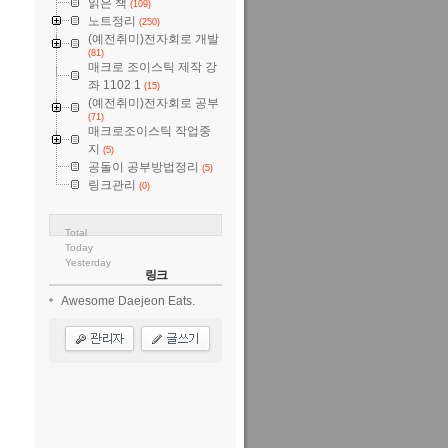
읽은 책
(109)
노트정리
(250)
(예전취미)전자회로 개발
(81)
매크로 조이스틱 제작 강
좌 1102 1
(15)
(예전취미)전자회로 공부
(71)
매크로조이스틱 작업중
지
(5)
공돌이 공부방법정리
(5)
링크관리
(0)
Total
Today
Yesterday
링크
Awesome Daejeon Eats.