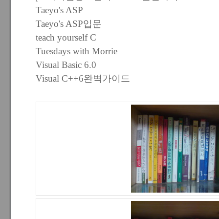
Taeyo's ASP
Taeyo's ASP입문
teach yourself C
Tuesdays with Morrie
Visual Basic 6.0
Visual C++6완벽가이드