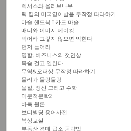
렉서스와 올리브나무
릭 킴의 미국영어발음 무작정 따라하기
마술 핸드북 I 카드 마술
매너와 이미지 메이킹
먹어라 그렇지 않으면 먹힌다
먼저 들어라
명함, 비즈니스의 첫인상
목숨 걸고 일한다
무역&오퍼상 무작정 따라하기
물리가 물렁물렁
물질, 정신 그리고 수학
미분적분학2
바둑 원론
보디빌딩 용어사전
복싱교실
부동산 경매 급소 공략법