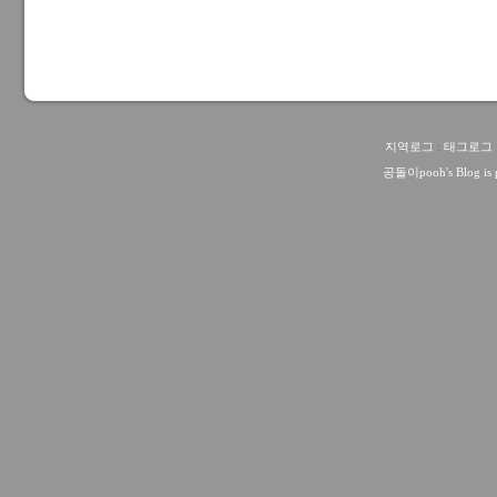
지역로그
:
태그로그
공돌이pooh
's Blog i