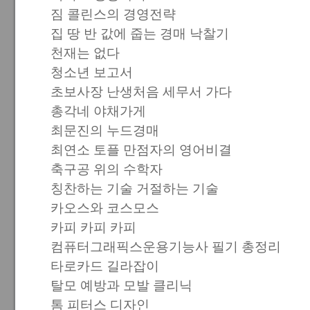
짐 콜린스의 경영전략
집 땅 반 값에 줍는 경매 낙찰기
천재는 없다
청소년 보고서
초보사장 난생처음 세무서 가다
총각네 야채가게
최문진의 누드경매
최연소 토플 만점자의 영어비결
축구공 위의 수학자
칭찬하는 기술 거절하는 기술
카오스와 코스모스
카피 카피 카피
컴퓨터그래픽스운용기능사 필기 총정리
타로카드 길라잡이
탈모 예방과 모발 클리닉
톰 피터스 디자인