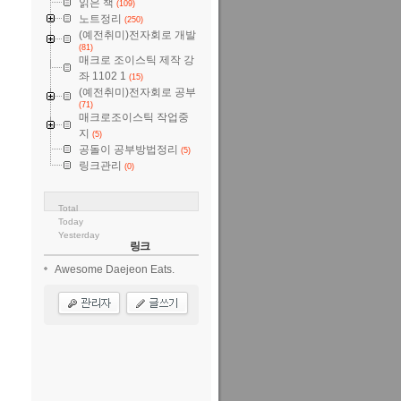
읽은 책
(109)
노트정리
(250)
(예전취미)전자회로 개발
(81)
매크로 조이스틱 제작 강
좌 1102 1
(15)
(예전취미)전자회로 공부
(71)
매크로조이스틱 작업중
지
(5)
공돌이 공부방법정리
(5)
링크관리
(0)
Total
Today
Yesterday
링크
Awesome Daejeon Eats.