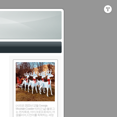
(사진은 2022년 12월 Georgia
Mountain Coaster 타러간 날) 블로그
는 전자회로, 마이크로프로세서, 어
셈블리어, C언어를 독학하는 과정