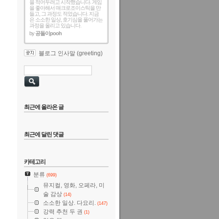
을 적어두려고 시작했습니다. 게임
을 좋아해서 매크로조이스틱을 만
들고, 그 과정도 적었습니다. 지금
은 소소한 일상, 호기심을 풀어가는
과정을 올리고 있습니다.
by
공돌이pooh
블로그 인사말 (greeting)
최근에 올라온 글
최근에 달린 댓글
카테고리
분류
(699)
뮤지컬, 영화, 오페라, 미
술 감상
(14)
소소한 일상. 다요리.
(147)
강력 추천 두 권
(1)