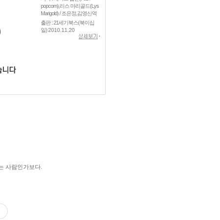
popcorn),리스 마리골드(Lys
Marigold) / 조은정,김영신역
출판 : 21세기북스(북이십
일)
2010.11.20
는 사람인가보다.