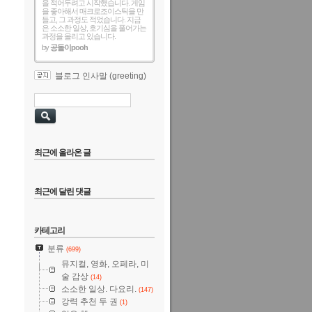
을 적어두려고 시작했습니다. 게임
을 좋아해서 매크로조이스틱을 만
들고, 그 과정도 적었습니다. 지금
은 소소한 일상, 호기심을 풀어가는
과정을 올리고 있습니다.
by
공돌이pooh
블로그 인사말 (greeting)
최근에 올라온 글
최근에 달린 댓글
카테고리
분류
(699)
뮤지컬, 영화, 오페라, 미
술 감상
(14)
소소한 일상. 다요리.
(147)
강력 추천 두 권
(1)