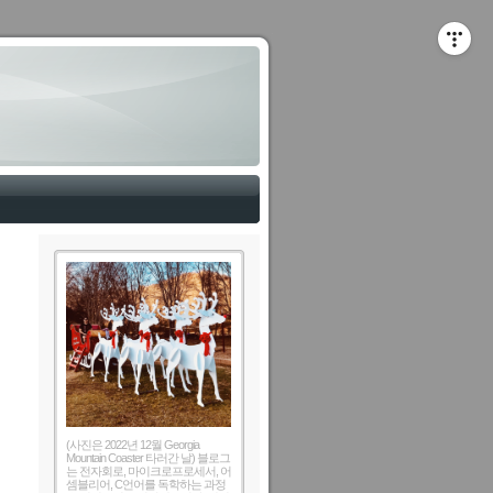
(사진은 2022년 12월 Georgia
Mountain Coaster 타러간 날) 블로그
는 전자회로, 마이크로프로세서, 어
셈블리어, C언어를 독학하는 과정