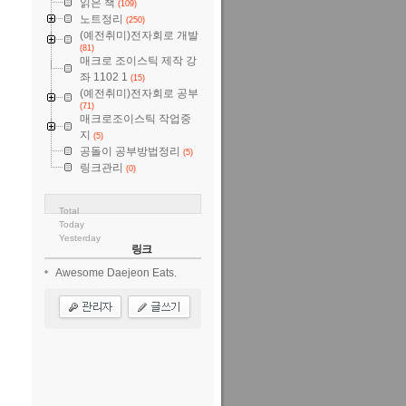
읽은 책
(109)
노트정리
(250)
(예전취미)전자회로 개발
(81)
매크로 조이스틱 제작 강
좌 1102 1
(15)
(예전취미)전자회로 공부
(71)
매크로조이스틱 작업중
지
(5)
공돌이 공부방법정리
(5)
링크관리
(0)
Total
Today
Yesterday
링크
Awesome Daejeon Eats.