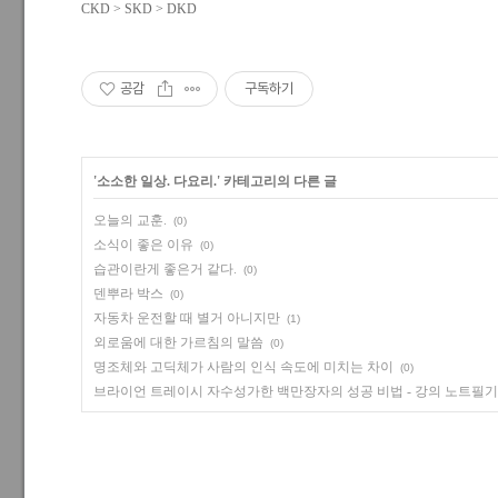
CKD > SKD > DKD
공감
구독하기
'
소소한 일상. 다요리.
' 카테고리의 다른 글
오늘의 교훈.
(0)
소식이 좋은 이유
(0)
습관이란게 좋은거 같다.
(0)
덴뿌라 박스
(0)
자동차 운전할 때 별거 아니지만
(1)
외로움에 대한 가르침의 말씀
(0)
명조체와 고딕체가 사람의 인식 속도에 미치는 차이
(0)
브라이언 트레이시 자수성가한 백만장자의 성공 비법 - 강의 노트