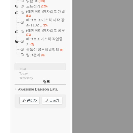
읽은 책
(109)
노트정리
(250)
(예전취미)전자회로 개발
(81)
매크로 조이스틱 제작 강
좌 1102 1
(15)
(예전취미)전자회로 공부
(71)
매크로조이스틱 작업중
지
(5)
공돌이 공부방법정리
(5)
링크관리
(0)
Total
Today
Yesterday
링크
Awesome Daejeon Eats.