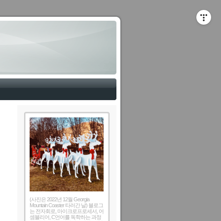
(사진은 2022년 12월 Georgia
Mountain Coaster 타러간 날) 블로그
는 전자회로, 마이크로프로세서, 어
셈블리어, C언어를 독학하는 과정