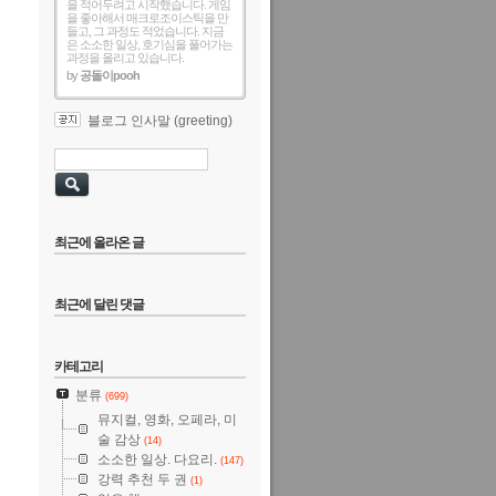
을 적어두려고 시작했습니다. 게임
을 좋아해서 매크로조이스틱을 만
들고, 그 과정도 적었습니다. 지금
은 소소한 일상, 호기심을 풀어가는
과정을 올리고 있습니다.
by
공돌이pooh
블로그 인사말 (greeting)
최근에 올라온 글
최근에 달린 댓글
카테고리
분류
(699)
뮤지컬, 영화, 오페라, 미
술 감상
(14)
소소한 일상. 다요리.
(147)
강력 추천 두 권
(1)