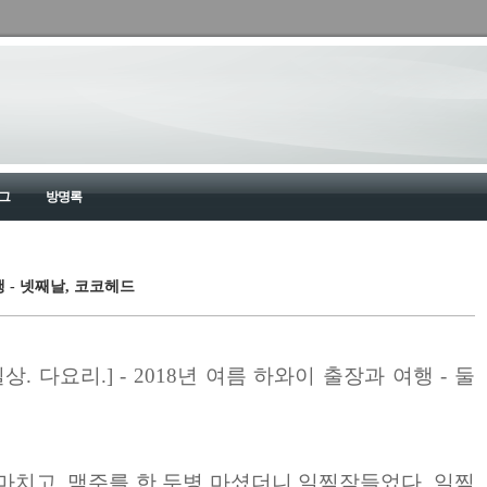
그
방명록
행 - 넷째날, 코코헤드
한 일상. 다요리.] - 2018년 여름 하와이 출장과 여행 - 둘
마치고, 맥주를 한 두병 마셨더니 일찍잠들었다.
일찍