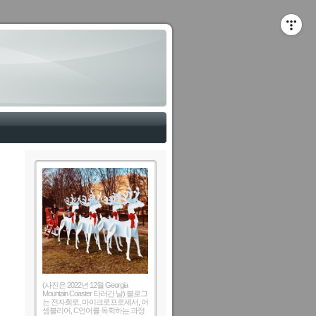
(사진은 2022년 12월 Georgia
Mountain Coaster 타러간 날) 블로그
는 전자회로, 마이크로프로세서, 어
셈블리어, C언어를 독학하는 과정