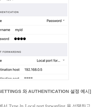
 SETTINGS 와 AUTHENTICATION 설정 예시]
 Type 는 Local port forwarding 을 선택하고,