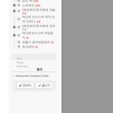
읽은 책
(109)
노트정리
(250)
(예전취미)전자회로 개발
(81)
매크로 조이스틱 제작 강
좌 1102 1
(15)
(예전취미)전자회로 공부
(71)
매크로조이스틱 작업중
지
(5)
공돌이 공부방법정리
(5)
링크관리
(0)
Total
Today
Yesterday
링크
Awesome Daejeon Eats.