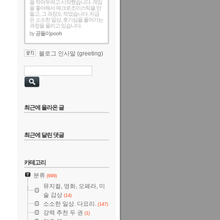
을 적어두려고 시작했습니다. 게임
을 좋아해서 매크로조이스틱을 만
들고, 그 과정도 적었습니다. 지금
은 소소한 일상, 호기심을 풀어가는
과정을 올리고 있습니다.
by
공돌이pooh
블로그 인사말 (greeting)
최근에 올라온 글
최근에 달린 댓글
카테고리
분류
(699)
뮤지컬, 영화, 오페라, 미
술 감상
(14)
소소한 일상. 다요리.
(147)
강력 추천 두 권
(1)