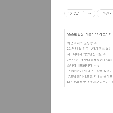
공감
구독하기
'
소소한 일상. 다요리.
' 카테고리의
최근 마지막 운동량
(0)
2017년 8월 운동 능력치 목표 달성
시드니에서 먹었던 음식들
(0)
2주? 3주? 전 보다 운동량이 1.55
초대장 배포합니다.
(55)
근 10년만에 새 데스크탑을 샀습니
부모님 집에서도 잘 지내는 올라프
티스토리 블로그 초대장 나누어드