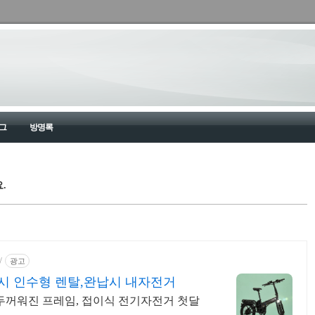
그
방명록
.
/
광고
출시 인수형 렌탈,완납시 내자전거
 두꺼워진 프레임, 접이식 전기자전거 첫달