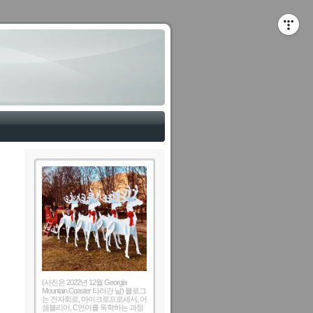
(사진은 2022년 12월 Georgia
Mountain Coaster 타러간 날) 블로그
는 전자회로, 마이크로프로세서, 어
셈블리어, C언어를 독학하는 과정