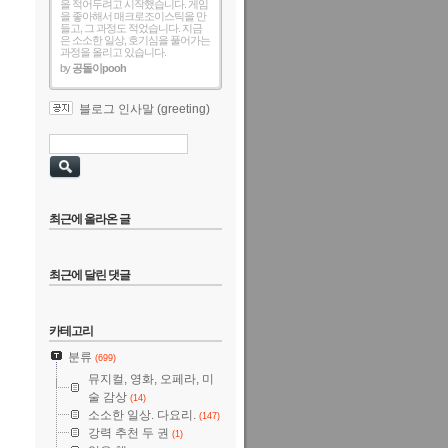
을 적어두려고 시작했습니다. 게임
을 좋아해서 매크로조이스틱을 만
들고, 그 과정도 적었습니다. 지금
은 소소한 일상, 호기심을 풀어가는
과정을 올리고 있습니다.
by
공돌이pooh
블로그 인사말 (greeting)
최근에 올라온 글
최근에 달린 댓글
카테고리
분류
(699)
뮤지컬, 영화, 오페라, 미
술 감상
(14)
소소한 일상. 다요리.
(147)
강력 추천 두 권
(1)