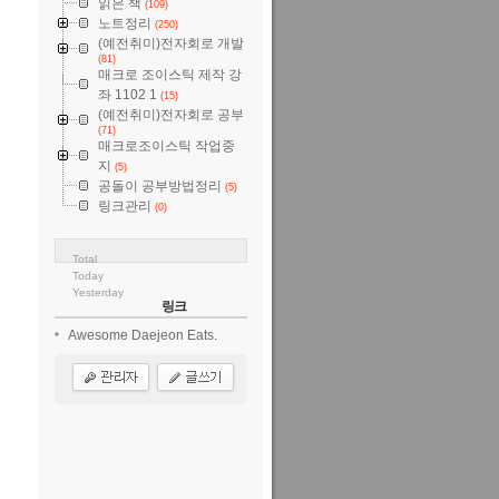
읽은 책
(109)
노트정리
(250)
(예전취미)전자회로 개발
(81)
매크로 조이스틱 제작 강
좌 1102 1
(15)
(예전취미)전자회로 공부
(71)
매크로조이스틱 작업중
지
(5)
공돌이 공부방법정리
(5)
링크관리
(0)
Total
Today
Yesterday
링크
Awesome Daejeon Eats.