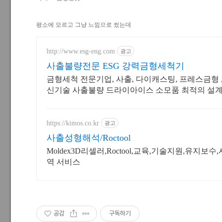
평소에 모르고 그냥 느낌으로 썼는데
http://www.esg-eng.com
광고
사출불량전문 ESG 강력금형세척기
금형세척 전문기업, 사출, 다이캐스팅, 프레스금형
신기술 사출불량 드라이아이스 소모품 최적의 설계
이아이스세척기 해외수출기업
https://kimos.co.kr
광고
사출성형해석/Roctool
Moldex3D리셀러,Roctool,교육,기술지원,유지
역 서비스
공감
구독하기